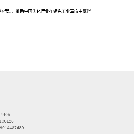
为行动，推动中国焦化行业在绿色工业革命中赢得
4405
0120
4487489