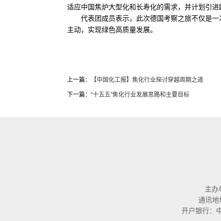
适应中国焦炉大型化和长寿化的需求，并计划引进
代表团成员表示，此次德国考察之旅不仅是一
主动，实现绿色高质量发展。
上一篇：
【中国化工报】焦化行业探讨穿越周期之道
下一篇：
“十五五”焦化行业发展思路和主要目标
主办单
通讯地
开户银行：中