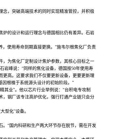
理念，突破高端技术的同时实现精准管控，并积极
焦炉的设计和运行理念与德国相比仍有差异。石岩
养，使用寿命到期直接更换。
”
施韦尔根焦化厂负责
件，为焦化厂定制设计焦炉参数，其核心目标之一
 石岩峰说：
“
同样的焦化设备，德国按
50
年使用寿
而更高。这要求我们不仅要更新设备，更要更新理
基因根植于系统源头设计的初始阶段。
”
精其业
”
。他以芯片行业举例说：
“
台积电专攻制
术，钢厂该专注高炉优化，强行打通产业链只会分
度大型化
”
设备。
石。
“
国内科研和生产两大环节存在脱节，需在开发