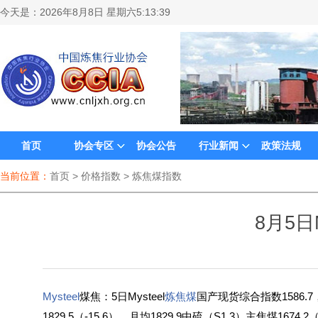
今天是：
2026年8月8日 星期六5:13:39
首页
协会专区
协会公告
行业新闻
政策法规
当前位置：
首页
> 价格指数 > 炼焦煤指数
8月5日
Mysteel
煤焦：5日Mysteel
炼焦煤
国产现货综合指数1586.7
1829.5（-15.6），月均1829.9中硫（S1.3）主焦煤1674.